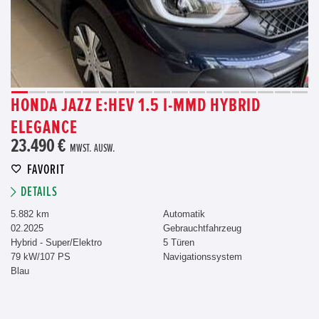
HONDA JAZZ E:HEV 1.5 I-MMD HYBRID
ELEGANCE
23.490 €
MWST. AUSW.
FAVORIT
DETAILS
5.882 km
Automatik
02.2025
Gebrauchtfahrzeug
Hybrid - Super/Elektro
5 Türen
79 kW/107 PS
Navigationssystem
Blau