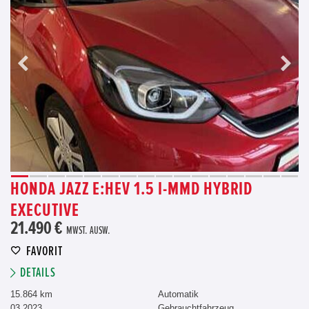
HONDA JAZZ E:HEV 1.5 I-MMD HYBRID
EXECUTIVE
21.490 €
MWST. AUSW.
FAVORIT
DETAILS
15.864 km
Automatik
03.2023
Gebrauchtfahrzeug