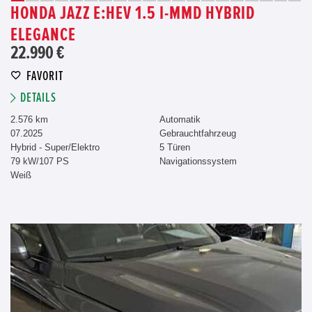
HONDA JAZZ E:HEV 1.5 I-MMD HYBRID
ELEGANCE
22.990 €
FAVORIT
DETAILS
2.576 km
Automatik
07.2025
Gebrauchtfahrzeug
Hybrid - Super/Elektro
5 Türen
79 kW/107 PS
Navigationssystem
Weiß