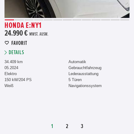
HONDA E:NY1
24.990 €
MWST. AUSW.
FAVORIT
DETAILS
34.409 km
Automatik
05.2024
Gebrauchtfahrzeug
Elektro
Lederausstattung
150 kW/204 PS
5 Türen
Weiß
Navigationssystem
1
2
3