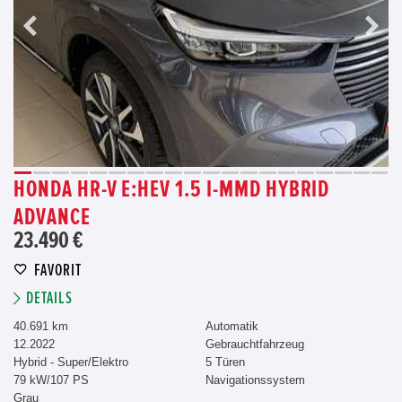
HONDA HR-V E:HEV 1.5 I-MMD HYBRID
ADVANCE
23.490 €
FAVORIT
DETAILS
40.691 km
Automatik
12.2022
Gebrauchtfahrzeug
Hybrid - Super/Elektro
5 Türen
79 kW/107 PS
Navigationssystem
Grau