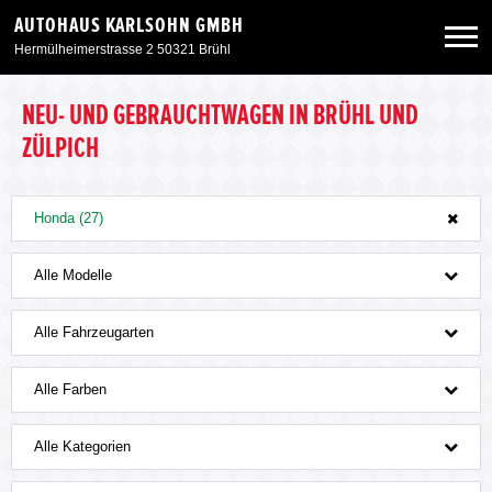
AUTOHAUS KARLSOHN GMBH
Hermülheimerstrasse 2 50321 Brühl
Neuwagen
NEU- UND GEBRAUCHTWAGEN IN BRÜHL UND
ZÜLPICH
Gebrauchtwagen
Honda (27)
Angebote
Alle Modelle
Service & Zubehör
Alle Fahrzeugarten
Unser Autohaus
Alle Farben
Alle Kategorien