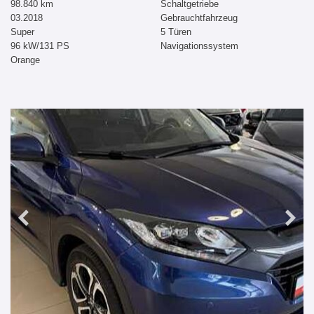
98.840 km
Schaltgetriebe
03.2018
Gebrauchtfahrzeug
Super
5 Türen
96 kW/131 PS
Navigationssystem
Orange