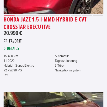
HONDA JAZZ 1.5 I-MMD HYBRID E-CVT
CROSSTAR EXECUTIVE
20.990 €
FAVORIT
DETAILS
15.400 km
Automatik
11.2022
Tageszulassung
Hybrid - Super/Elektro
5 Türen
72 kW/98 PS
Navigationssystem
Rot