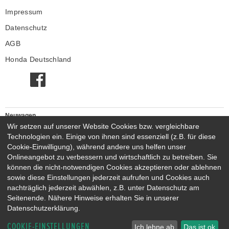
Impressum
Datenschutz
AGB
Honda Deutschland
Neuwagen
Honda Neuwagen
Wir setzen auf unserer Website Cookies bzw. vergleichbare
Technologien ein. Einige von ihnen sind essenziell (z.B. für diese
Gebrauchtwagen
Cookie-Einwilligung), während andere uns helfen unser
Honda Gebrauchtwagen
Onlineangebot zu verbessern und wirtschaftlich zu betreiben. Sie
Honda Vorführwagen
können die nicht-notwendigen Cookies akzeptieren oder ablehnen
Gesamtbestand
sowie diese Einstellungen jederzeit aufrufen und Cookies auch
nachträglich jederzeit abwählen, z.B. unter Datenschutz am
NEUWAGENMODELLE
Seitenende. Nähere Hinweise erhalten Sie in unserer
HONDA JAZZ E:HEV
HONDA CIVIC E:HEV
Datenschutzerklärung.
HONDA PRELUDE E:HEV
HONDA HR-V E:HEV
COOKIE-EINSTELLUNGEN
HONDA ZR-V E:HEV
HONDA CR-V E:HEV & E:PHEV
Ich lehne ab
Das ist ok