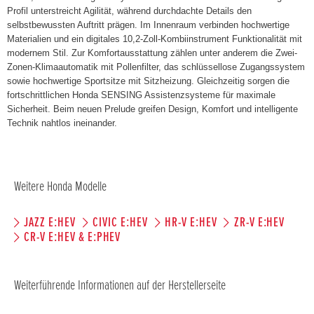
Profil unterstreicht Agilität, während durchdachte Details den
selbstbewussten Auftritt prägen. Im Innenraum verbinden hochwertige
Materialien und ein digitales 10,2-Zoll-Kombiinstrument Funktionalität mit
modernem Stil. Zur Komfortausstattung zählen unter anderem die Zwei-
Zonen-Klimaautomatik mit Pollenfilter, das schlüssellose Zugangssystem
sowie hochwertige Sportsitze mit Sitzheizung. Gleichzeitig sorgen die
fortschrittlichen Honda SENSING Assistenzsysteme für maximale
Sicherheit. Beim neuen Prelude greifen Design, Komfort und intelligente
Technik nahtlos ineinander.
Weitere Honda Modelle
JAZZ E:HEV
CIVIC E:HEV
HR-V E:HEV
ZR-V E:HEV
CR-V E:HEV & E:PHEV
Weiterführende Informationen auf der Herstellerseite