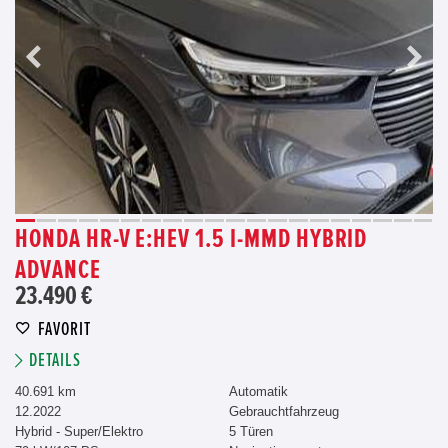
HONDA HR-V E:HEV 1.5 I-MMD HYBRID
ADVANCE
23.490 €
FAVORIT
DETAILS
40.691 km
Automatik
12.2022
Gebrauchtfahrzeug
Hybrid - Super/Elektro
5 Türen