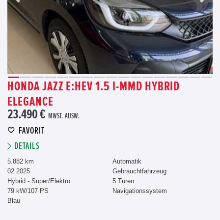
HONDA JAZZ E:HEV 1.5 I-MMD HYBRID
ELEGANCE
23.490 €
MWST. AUSW.
FAVORIT
DETAILS
5.882 km
Automatik
02.2025
Gebrauchtfahrzeug
Hybrid - Super/Elektro
5 Türen
79 kW/107 PS
Navigationssystem
Blau