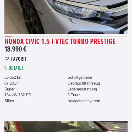
HONDA CIVIC 1.5 I-VTEC TURBO PRESTIGE
18.990 €
FAVORIT
DETAILS
50.662 km
Schaltgetriebe
07.2017
Gebrauchtfahrzeug
Super
Lederausstattung
134 kW/182 PS
5 Türen
Silber
Navigationssystem