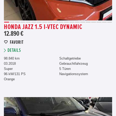
HONDA JAZZ 1.5 I-VTEC DYNAMIC
12.890 €
FAVORIT
DETAILS
98.840 km
Schaltgetriebe
03.2018
Gebrauchtfahrzeug
Super
5 Türen
96 kW/131 PS
Navigationssystem
Orange