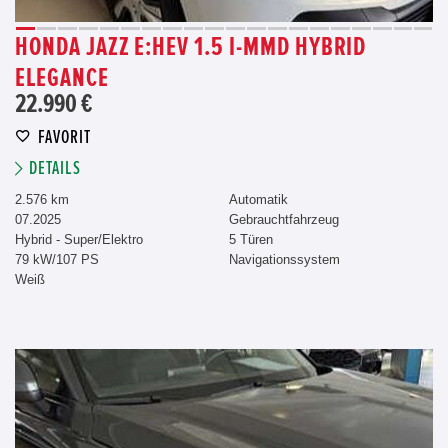
HONDA JAZZ E:HEV 1.5 I-MMD HYBRID
ELEGANCE
22.990 €
FAVORIT
DETAILS
2.576 km
Automatik
07.2025
Gebrauchtfahrzeug
Hybrid - Super/Elektro
5 Türen
79 kW/107 PS
Navigationssystem
Weiß