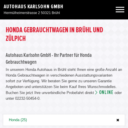
AUTOHAUS KARLSOHN GMBH
Hermülheimerstrasse 2 50321 Brühl
Neuwagen
HONDA GEBRAUCHTWAGEN IN BRÜHL UND
ZÜLPICH
Gebrauchtwagen
Autohaus Karlsohn GmbH - Ihr Partner für Honda
Gebrauchtwagen
Angebote
In unserem Honda Autohaus in Brühl steht Ihnen eine große Anzahl an
Honda Gebrauchtwagen in verschiedenen Ausstattungsvarianten
Service & Zubehör
sofort zur Verfügung. Wir beraten Sie gerne zu unseren Garantie
Angeboten und unterstützen Sie beim Kauf Ihres Wunschmodelles.
ONLINE
Buchen Sie jetzt Ihre unverbindliche Probefahrt direkt
oder
Unser Autohaus
unter 02232-50454-0.
Honda (25)