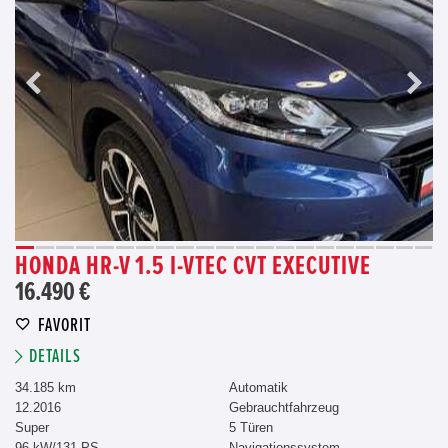
HONDA HR-V 1.5 I-VTEC CVT EXECUTIVE
16.490 €
FAVORIT
DETAILS
34.185 km
Automatik
12.2016
Gebrauchtfahrzeug
Super
5 Türen
96 kW/131 PS
Navigationssystem