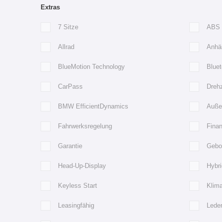
Extras
7 Sitze
ABS
Allrad
Anhä
BlueMotion Technology
Bluet
CarPass
Dreh
BMW EfficientDynamics
Außen
Fahrwerksregelung
Finan
Garantie
Gebo
Head-Up-Display
Hybri
Keyless Start
Klim
Leasingfähig
Lede