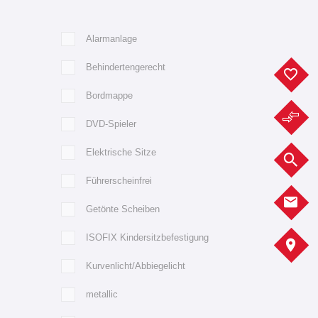
Alarmanlage
Behindertengerecht
F
Bordmappe
F
DVD-Spieler
Elektrische Sitze
F
Führerscheinfrei
K
Getönte Scheiben
ISOFIX Kindersitzbefestigung
A
Kurvenlicht/Abbiegelicht
metallic