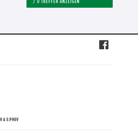
0
TREFFER ANZEIGEN
V & E:PHEV