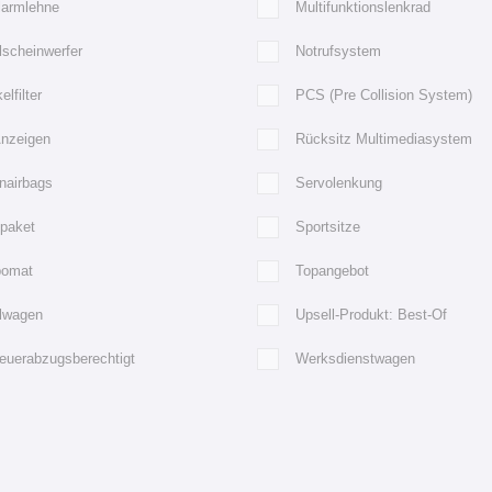
larmlehne
Multifunktionslenkrad
lscheinwerfer
Notrufsystem
elfilter
PCS (Pre Collision System)
Anzeigen
Rücksitz Multimediasystem
nairbags
Servolenkung
tpaket
Sportsitze
omat
Topangebot
llwagen
Upsell-Produkt: Best-Of
euerabzugsberechtigt
Werksdienstwagen