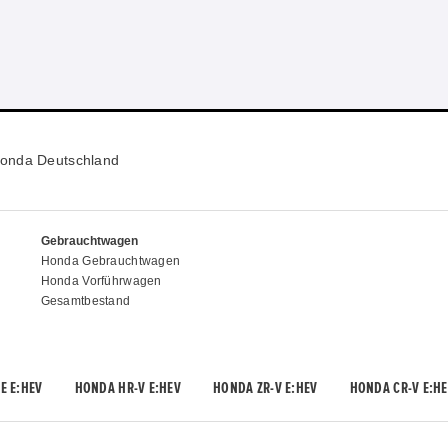
onda Deutschland
Gebrauchtwagen
Honda Gebrauchtwagen
Honda Vorführwagen
Gesamtbestand
E E:HEV
HONDA HR-V E:HEV
HONDA ZR-V E:HEV
HONDA CR-V E:HE