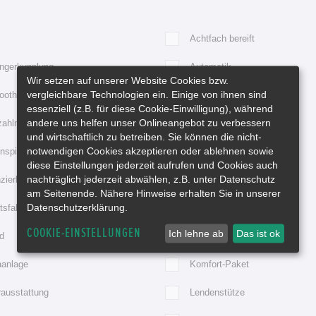
Achtfach bereift
ngerkupplung
Automatik
Wir setzen auf unserer Website Cookies bzw.
vergleichbare Technologien ein. Einige von ihnen sind
ooth
Bordcomputer
essenziell (z.B. für diese Cookie-Einwilligung), während
andere uns helfen unser Onlineangebot zu verbessern
zahlmesser
Durchladesystem
und wirtschaftlich zu betreiben. Sie können die nicht-
notwendigen Cookies akzeptieren oder ablehnen sowie
spiegel elektr. anklappbar
Elektr. Fensterheber
diese Einstellungen jederzeit aufrufen und Cookies auch
nachträglich jederzeit abwählen, z.B. unter Datenschutz
zierbar
Freisprecheinrichtung
am Seitenende. Nähere Hinweise erhalten Sie in unserer
Datenschutzerklärung.
tsfahrzeug
Gepr. Gebrauchtwagen
COOKIE-EINSTELLUNGEN
Ich lehne ab
Das ist ok
d
iPod Vorbereitung
aanlage
Komfort-Paket
rausstattung
Lendenstütze