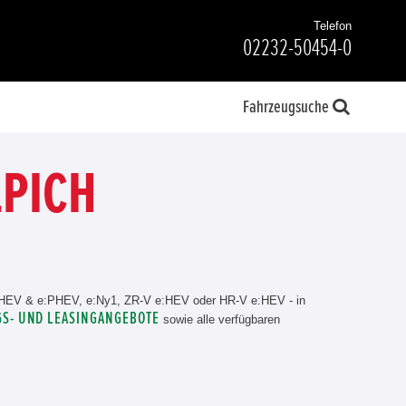
Telefon
02232-50454-0
Fahrzeugsuche
LPICH
:HEV & e:PHEV, e:Ny1, ZR-V e:HEV oder HR-V e:HEV - in
S- UND LEASINGANGEBOTE
sowie alle verfügbaren