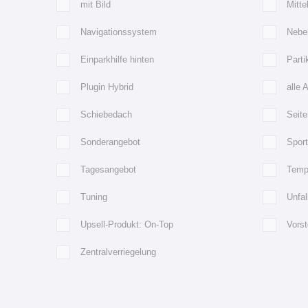
mit Bild
Mitte
Navigationssystem
Nebe
Einparkhilfe hinten
Partik
Plugin Hybrid
alle 
Schiebedach
Seite
Sonderangebot
Spor
Tagesangebot
Temp
Tuning
Unfa
Upsell-Produkt: On-Top
Vorst
Zentralverriegelung