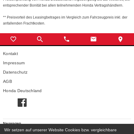
entsprechender Bonität bei allen teilnehmenden Honda Vertragshändlern.
** Preisvorteil des Leasingbetrages im Vergleich zum Fahrzeugpreis inkl. der
anfallenden Frachtkosten.
Kontakt
Impressum
Datenschutz
AGB
Honda Deutschland
Neuwagen
Honda Neuwagen
Wir setzen auf unserer Website Cookies bzw. vergleichbare