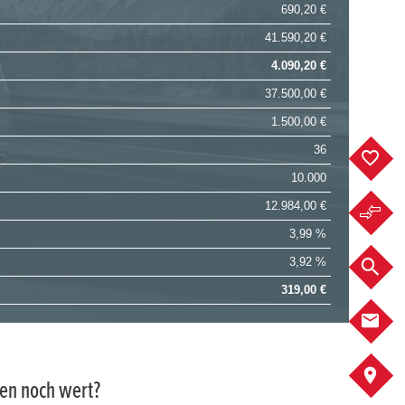
690,20 €
41.590,20 €
4.090,20 €
37.500,00 €
1.500,00 €
36
F
10.000
12.984,00 €
F
3,99 %
3,92 %
F
319,00 €
K
A
gen noch wert?