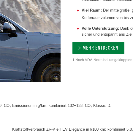
Viel Raum:
Der mittelgroße, 
Kofferraumvolumen von bis zu
Volle Unterstützung:
Dank de
sicher und entspannt ans Ziel
MEHR ENTDECKEN
1 Nach VDA-Norm bei umgeklappten 
,9. CO₂-Emissionen in g/km: kombiniert 132−133. CO₂-Klasse: D.
Kraftstoffverbrauch ZR-V e:HEV Elegance in l/100 km: kombiniert 5,8