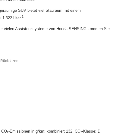
geräumige SUV bietet viel Stauraum mit einem
1
 1.322 Liter.
r vielen Assistenzsysteme von Honda SENSING kommen Sie
.
Rücksitzen.
. CO₂-Emissionen in g/km: kombiniert 132. CO₂-Klasse: D.